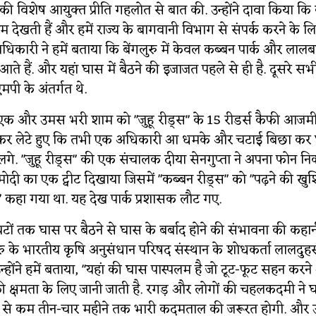
ी विशेष आयुक्त प्रीति गहलोत से बात की. उन्होंने दावा किया कि व
ेखती हैं और हमें राज्य के बागवानी विभाग से संपर्क करने के लि
िकारी ने हमें बताया कि बेंगलुरु में केवल कब्बन पार्क और लाल
ें आते हैं. और यहां घास में बैठने की इजाजत पहले से ही है. दूसरे स
मपी के अंतर्गत थे.
की एक और उमस भरी शाम को "जुहू रीड्स" के 15 रीडर्स कैफी आजमी
कर लेटे हुए कि तभी एक अधिकारी आ धमके और चटाई बिछा कर
लगे. "जुहू री​ड्स" की एक संचालक दीया सेनगुप्ता ने अपना फोन निक
न्द्र मोदी का एक ट्वीट दिखाया जिसमें "कब्बन रीड्स" को "पढ़ने की खु
" कहा गया था. यह देख पार्क प्रशासक लौट गए.
घंटों तक घास पर बैठने से घास के बर्बाद होने की संभावना की कह
ुरु के भारतीय कृषि अनुसंधान परिषद संस्थान के शोधकर्ता लालदु
. उन्होंने हमें बताया, "यहां की घास पास्पलम है जो टूट-फूट सहन कर
े की क्षमता के लिए जानी जाती है. रगड़ और लोगों की चहलकदमी ने
म से कम तीन-चार महीने तक भारी कदमताल की जरूरत होगी. और 