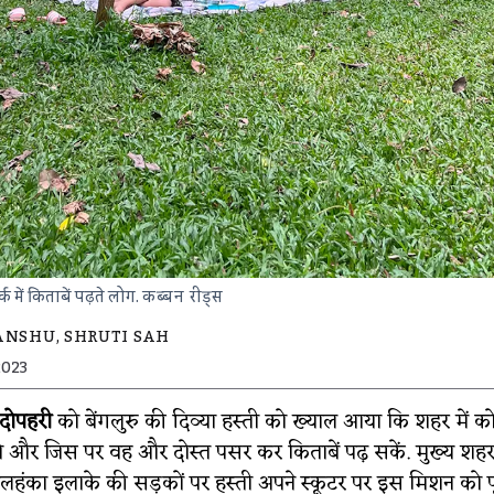
्क में किताबें पढ़ते लोग.
कब्बन रीड्स
ANSHU
,
SHRUTI SAH
2023
 दोपहरी
को बेंगलुरु की दिव्या हस्ती को ख्याल आया कि शहर में कोई
ो और जिस पर वह और दोस्त पसर कर किताबें पढ़ सकें. मुख्य श
ेलहंका इलाके की सड़कों पर हस्ती अपने स्कूटर पर इस मिशन को 