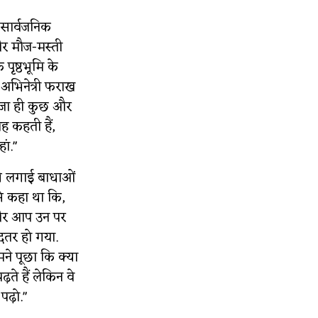
 सार्वजनिक
 और मौज-मस्ती
ृष्ठभूमि के
, अभिनेत्री फराख
 मजा ही कुछ और
वह कहती हैं,
ां."
की लगाई बाधाओं
े कहा था कि,
ैं और आप उन पर
दतर हो गया.
मने पूछा कि क्या
़ते हैं लेकिन वे
पढ़ो."