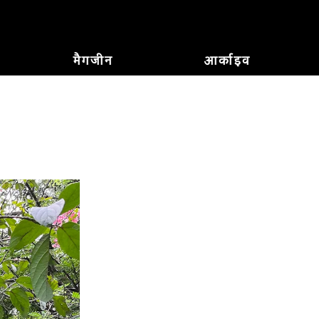
मैगजीन
आर्काइव