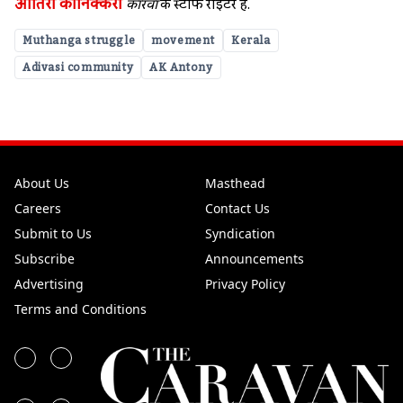
आतिरा कोनिक्करा
कारवां
के स्‍टाफ राइटर हैं.
Muthanga struggle
movement
Kerala
Adivasi community
AK Antony
About Us
Masthead
Careers
Contact Us
Submit to Us
Syndication
Subscribe
Announcements
Advertising
Privacy Policy
Terms and Conditions