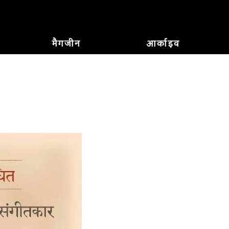
मैगजीन
आर्काइव