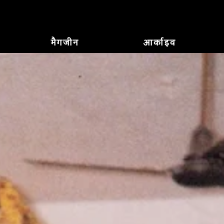
मैगजीन
आर्काइव