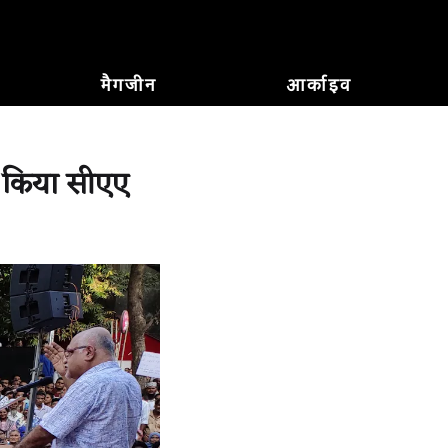
मैगजीन
आर्काइव
े किया सीएए