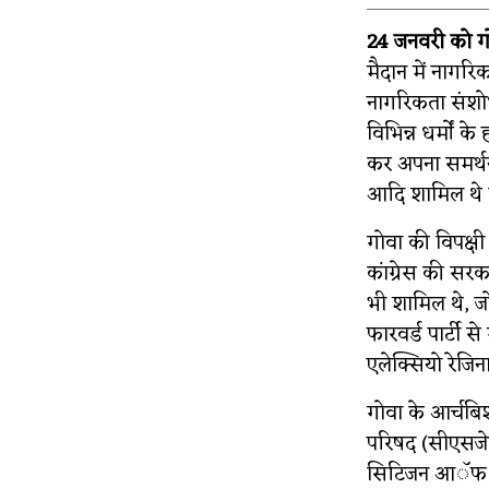
24 जनवरी को गोव
मैदान में नागरि
नागरिकता संशोधन
विभिन्न धर्मों क
कर अपना समर्थन
आदि शामिल थे ज
गोवा की विपक्षी 
कांग्रेस की सरक
भी शामिल थे, जो प
फारवर्ड पार्टी से
एलेक्सियो रेजिन
गोवा के आर्चबिश
परिषद (सीएसजेप
सिटिजन आॅफ गो