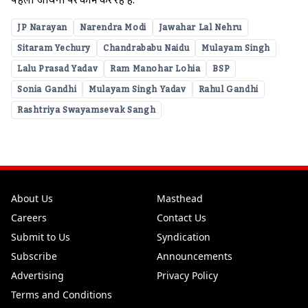
पहली जीवनी पर काम कर रहे हैं.
JP Narayan
Narendra Modi
Jawahar Lal Nehru
Sitaram Yechury
Chandrababu Naidu
Mulayam Singh
Lalu Prasad Yadav
Ram Manohar Lohia
BSP
Sonia Gandhi
Mulayam Singh Yadav
Rahul Gandhi
Rashtriya Swayamsevak Sangh
About Us
Masthead
Careers
Contact Us
Submit to Us
Syndication
Subscribe
Announcements
Advertising
Privacy Policy
Terms and Conditions