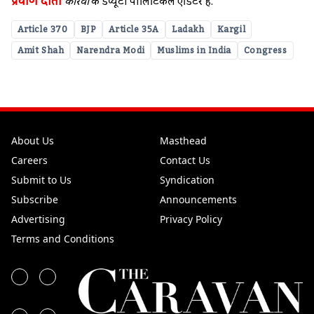
प्रवीण दोंती
कारवां
के डेप्यूटी पॉलिटिकल एडिटर हैं.
Article 370
BJP
Article 35A
Ladakh
Kargil
Amit Shah
Narendra Modi
Muslims in India
Congress
About Us
Masthead
Careers
Contact Us
Submit to Us
Syndication
Subscribe
Announcements
Advertising
Privacy Policy
Terms and Conditions