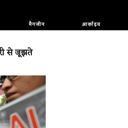
मैगजीन
आर्काइव
री से जूझते