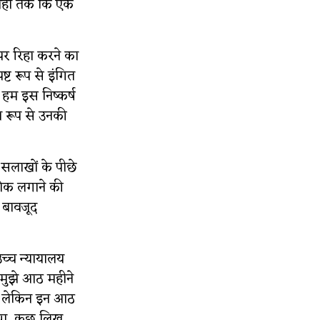
हां तक ​​कि एक
र रिहा करने का
ष्ट रूप से इंगित
. हम इस निष्कर्ष
ित रूप से उनकी
पर सलाखों के पीछे
रोक लगाने की
े बावजूद
उच्च न्यायालय
"मुझे आठ महीने
था लेकिन इन आठ
ा था, कुछ लिख