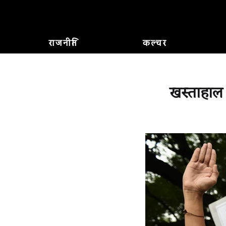
राजनीति
कल्चर
खस्ताहाल ज