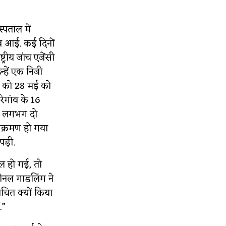
्पताल में
िव आई. कई दिनों
्रीय जांच एजेंसी
हें एक निजी
यों को 28 मई को
रेगांव के 16
तक लगभग दो
ंक्रमण हो गया
पड़ी.
ेल हो गई, तो
मीनल गाडलिंग ने
ंचित क्यों किया
.”