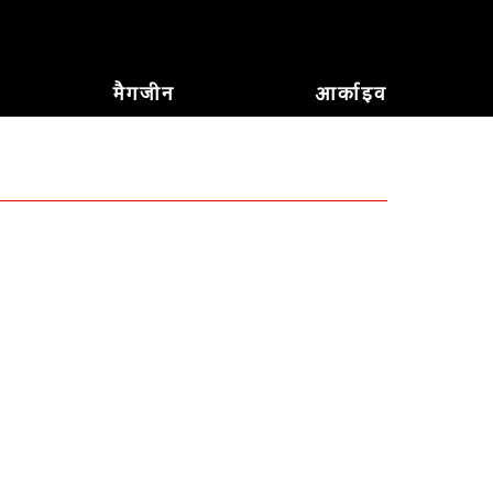
मैगजीन
आर्काइव