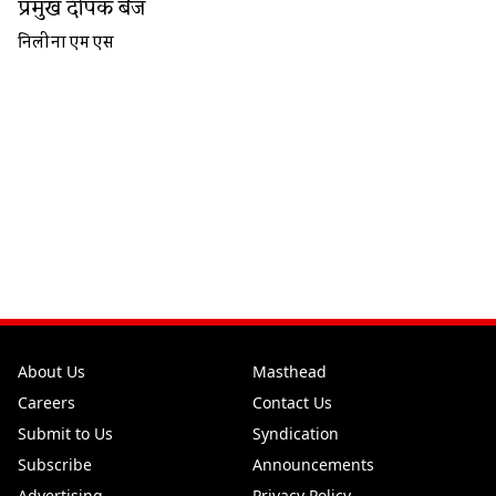
प्रमुख दीपक बैज
निलीना एम एस
About Us
Masthead
Careers
Contact Us
Submit to Us
Syndication
Subscribe
Announcements
Advertising
Privacy Policy