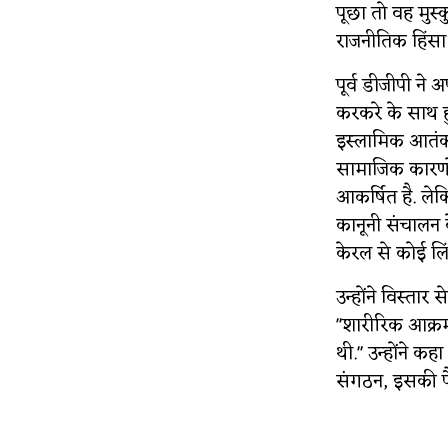
पूछा तो वह मुस्क
राजनीतिक हिंसा 
पूर्व डीजीपी ने 
करकरे के साथ हु
इस्लामिक आतंकवा
सामाजिक कारणों
आकर्षित है. ल
कानूनी संचालन 
केरल से कोई लि
उन्होंने विस्ता
"शारीरिक आक्र
थी." उन्होंने कह
संगठन, इसकी पैर