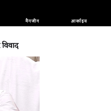
मैगजीन
आर्काइव
र विवाद