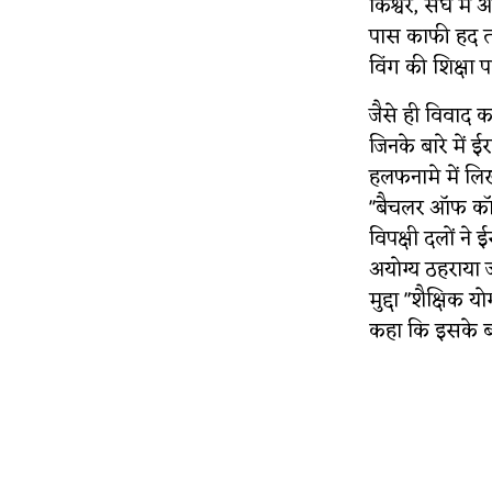
किश्वर, संघ में
पास काफी हद तक
विंग की शिक्षा 
जैसे ही विवाद कम
जिनके बारे में 
हलफनामे में लिखा
"बैचलर ऑफ कॉमर्
विपक्षी दलों न
अयोग्य ठहराया ज
मुद्दा "शैक्षिक य
कहा कि इसके बज