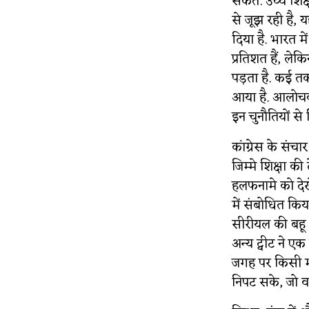
सकते. उच्च शिक
से जूझ रही है, य
दिया है. भारत म
प्रतिशत हैं, लेक
पड़ता है. कई तकन
आया है. आलोचक
इन चुनौतियों से 
कांग्रेस के संचा
जिम्मे शिक्षा क
हलफनामे को देखे
में संबोधित कि
सीरीयल की बहू बन
अन्य ट्वीट ने 
जगह पर किसी मज
निपट सके, जो वा