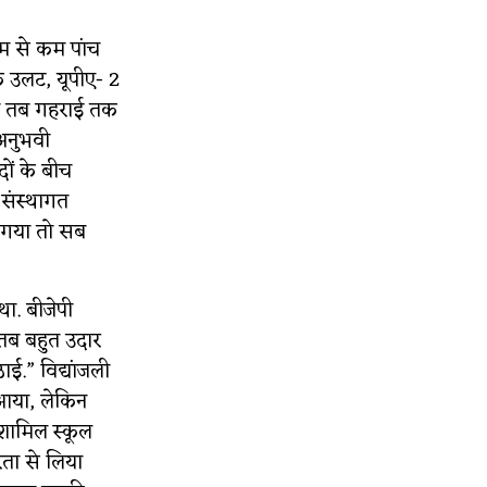
कम से कम पांच
े उलट, यूपीए- 2
ाशा तब गहराई तक
अनुभवी
ों के बीच
 संस्थागत
या गया तो सब
था. बीजेपी
ं तब बहुत उदार
ाई.” विद्यांजली
 आया, लेकिन
ं शामिल स्कूल
ीरता से लिया