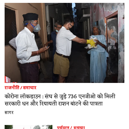
राजनीति
/
समाचार
कोरोना लॉकडाउन : संघ से जुड़े 736 एनजीओ को मिली
सरकारी धन और रियायती राशन बांटने की पात्रता
सागर
पर्यावरण
/
समाचार