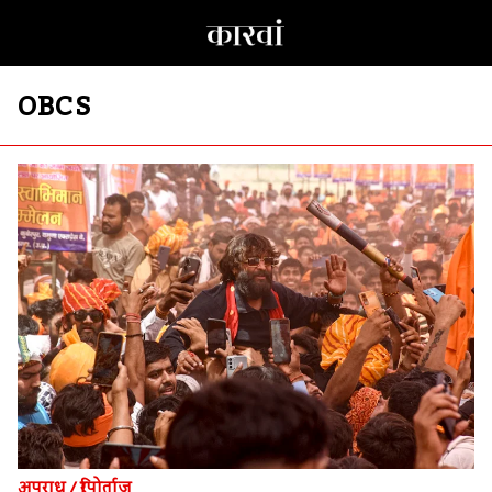
OBCS
अपराध
/
रिपोर्ताज