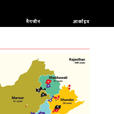
मैगजीन
आर्काइव