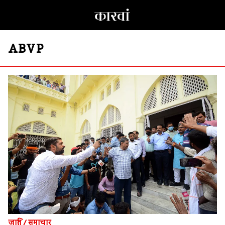
ABVP
जाति
/
समाचार